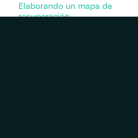
Elaborando un mapa de 
recuperación 
personalizado
Una vez que la evaluación está 
completa, el quiropráctico explica 
los hallazgos y presenta un plan de 
recuperación. Este plan a menudo 
incluye ajustes, terapias de tejidos 
blandos, recomendaciones de 
ejercicio y asesoramiento sobre el 
estilo de vida diseñado para apoyar 
la salud a largo plazo.
Una parte clave de este proceso es 
el establecimiento de metas: el 