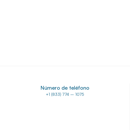
10721 Main St STE 107, Fairfax, VA 22030, E
Alejandría
1901 N Beauregard St #200, Alexandria, VA 
Número de teléfono
+1 (833) 774 – 1075