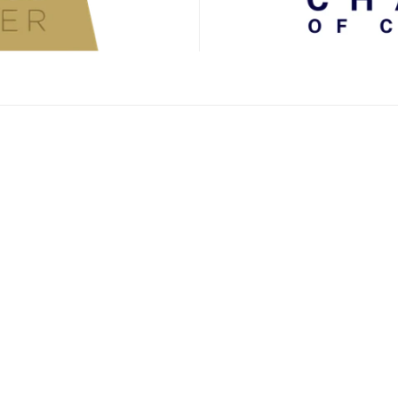
Viena (Tysons)
8230 Old Courthouse Rd #10
Chantilly
165, Estados Unidos
4229 Lafayette Center Dr 112
Woodbridge