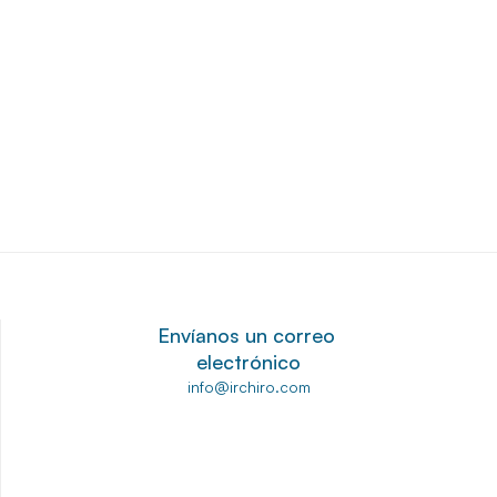
dad 268, Woodbridge, VA 22192, Estados 
as, VA 20110, Estados Unidos
Envíanos un correo 
electrónico
info@irchiro.com