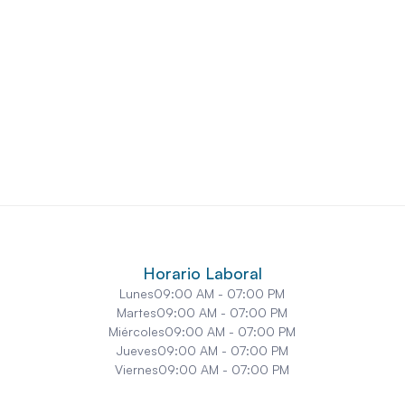
13000 Harbor Center Dr Uni
stados Unidos
Unidos
Manassas
22311, Estados Unidos
8807 Sudley Rd #111, Manass
Horario Laboral
Lunes
09:00 AM - 07:00 PM
Martes
09:00 AM - 07:00 PM
Miércoles
09:00 AM - 07:00 PM
Jueves
09:00 AM - 07:00 PM
Viernes
09:00 AM - 07:00 PM