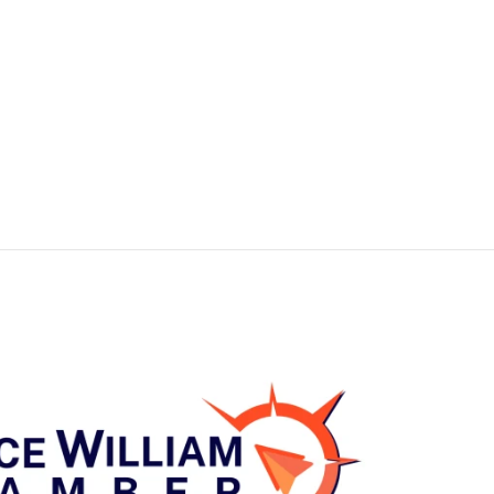
e cualquier cosa específica que puedan requerir 
é terapia quiropráctica?
 fisioterapia?
eprogramar mi(s) cita(s)?