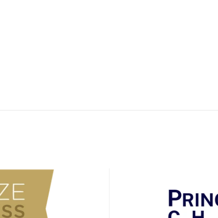
antes de tiempo para preguntar sobr
para tu visita inicial.
¿Cuánto tiempo necesitar
¿Qué condiciones trata la
¿Qué seguros aceptan?
¿Cómo puedo cancelar o r