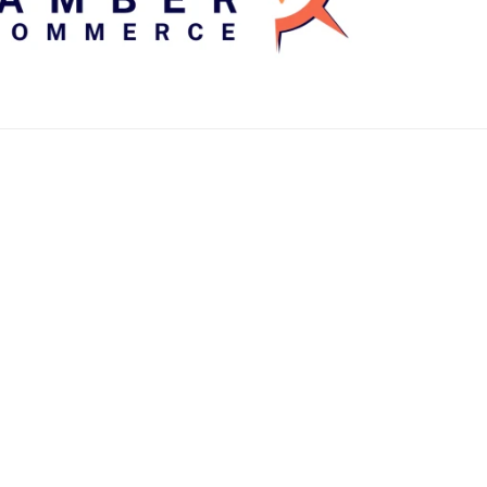
5B, Tysons, VA 22182, Estados Unidos
5 b, Chantilly, VA 20151, Estados Unidos