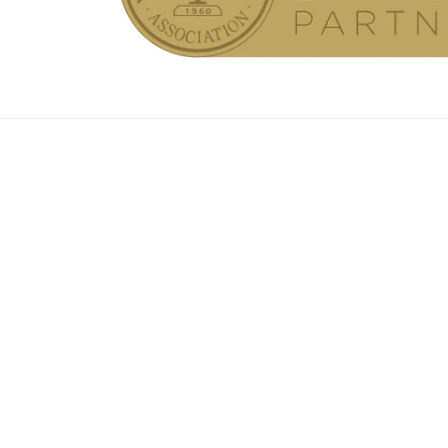
Fredericksburg
Sterling
6 Pidgeon Hill Dr Suite 303, Sterling, VA 20
Fairfax