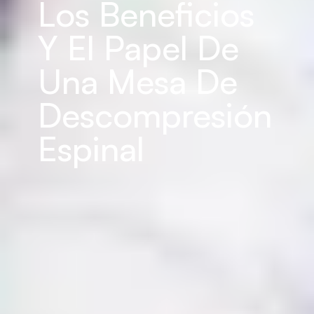
Los Beneficios 
Y El Papel De 
Una Mesa De 
Descompresión 
Espinal