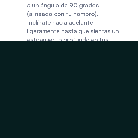
a un ángulo de 90 grados 
(alineado con tu hombro). 
Inclínate hacia adelante 
ligeramente hasta que sientas un 
estiramiento profundo en tus 
músculos pectorales.
Por qué funciona:
 Al abrir el 
pecho, eliminas la "tensión" de tu 
parte superior de la espalda. 
Esta alineación mantiene tu 
cabeza centrada sobre tus 
hombros, reduciendo el estrés 
mecánico en la columna cervical.
3. El Estiramiento 