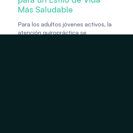
Más Saludable
Para los adultos jóvenes activos, la 
atención quiropráctica se 
complementa de forma natural con 
el deporte, el ejercicio y otros 
hábitos saludables. Ya sea que 
disfrutes del levantamiento de 
pesas, correr, yoga o deportes 
recreativos, una alineación 
adecuada ayuda a que el cuerpo se 
mueva de manera más eficiente y se 
recupere mejor.
La atención quiropráctica 
constante puede apoyar la 