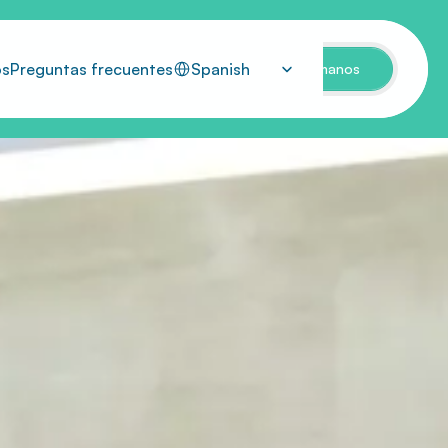
Select Language
os
Preguntas frecuentes
Spanish
Llámanos